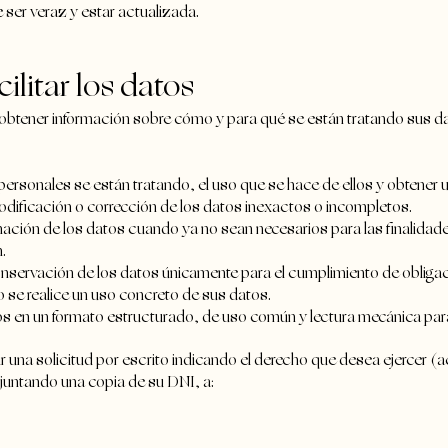
e ser veraz y estar actualizada.
cilitar los datos
 obtener información sobre cómo y para qué se están tratando sus d
personales se están tratando, el uso que se hace de ellos y obtener 
 modificación o corrección de los datos inexactos o incompletos.
minación de los datos cuando ya no sean necesarios para las finalidad
.
 conservación de los datos únicamente para el cumplimiento de obligac
o se realice un uso concreto de sus datos.
tos en un formato estructurado, de uso común y lectura mecánica para 
r una solicitud por escrito indicando el derecho que desea ejercer (a
djuntando una copia de su DNI, a: