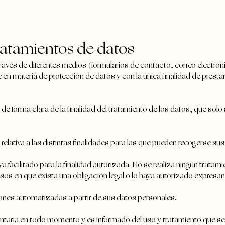
tratamientos de datos
 través de diferentes medios (formularios de contacto, correo electró
en materia de protección de datos y con la única finalidad de prestarle 
e forma clara de la finalidad del tratamiento de los datos, que solo 
 relativa a las distintas finalidades para las que pueden recogerse sus
 facilitado para la finalidad autorizada. No se realiza ningún tratami
asos en que exista una obligación legal o lo haya autorizado expresa
iones automatizadas a partir de sus datos personales.
oluntaria en todo momento y es informado del uso y tratamiento que s