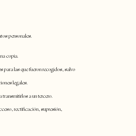
atos personales.
una copia.
es para las que fueron recogidos, salvo
iones legales.
transmitirlos a un tercero.
cceso, rectificación, supresión,