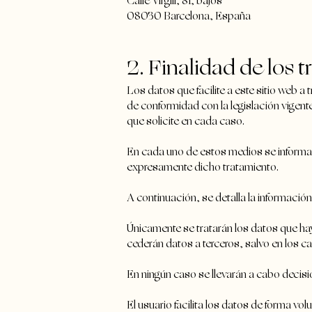
Calle Virgili, 81, bajos
08030 Barcelona, España
2. Finalidad de los 
Los datos que facilite a este sitio web a
de conformidad con la legislación vigente 
que solicite en cada caso.
En cada uno de estos medios se informa d
expresamente dicho tratamiento.
A continuación, se detalla la información
Únicamente se tratarán los datos que haya
cederán datos a terceros, salvo en los c
En ningún caso se llevarán a cabo decis
El usuario facilita los datos de forma v